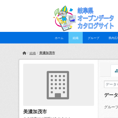
Skip to main content
ホーム
組織
グループ
県内広
美濃加茂市
組織
デー
グループ
美濃加茂市