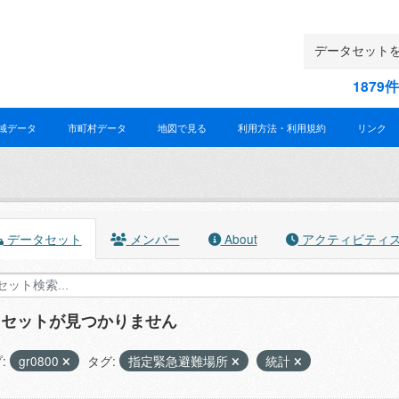
187
域データ
市町村データ
地図で見る
利用方法・利用規約
リンク
データセット
メンバー
About
アクティビティ
タセットが見つかりません
:
gr0800
タグ:
指定緊急避難場所
統計