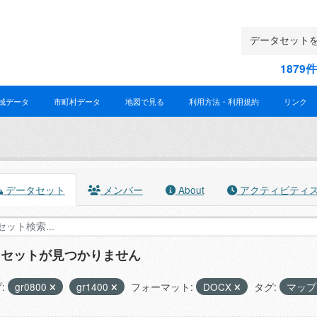
187
域データ
市町村データ
地図で見る
利用方法・利用規約
リンク
データセット
メンバー
About
アクティビティ
タセットが見つかりません
:
gr0800
gr1400
フォーマット:
DOCX
タグ:
マッ