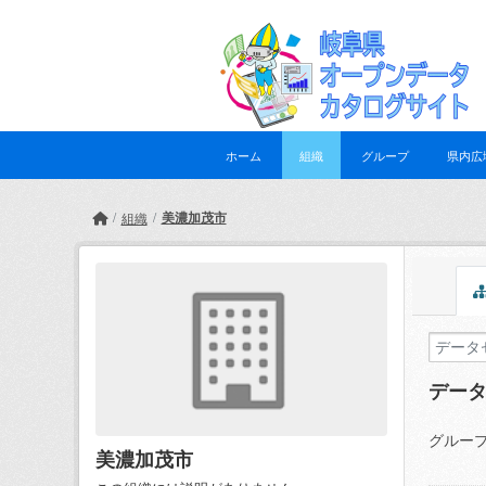
Skip to main content
ホーム
組織
グループ
県内広
美濃加茂市
組織
デー
グループ
美濃加茂市