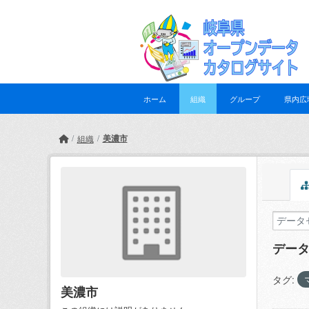
Skip to main content
ホーム
組織
グループ
県内広
美濃市
組織
デー
タグ:
美濃市