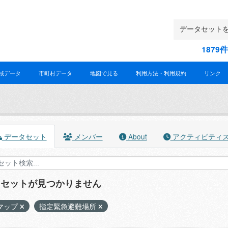
187
域データ
市町村データ
地図で見る
利用方法・利用規約
リンク
データセット
メンバー
About
アクティビティ
タセットが見つかりません
マップ
指定緊急避難場所