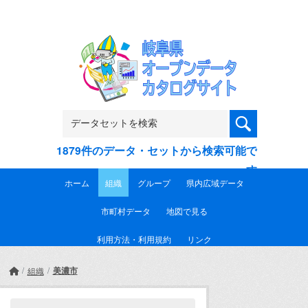
Skip to main content
1879件のデータ・セットから検索可能で
す
ホーム
組織
グループ
県内広域データ
市町村データ
地図で見る
利用方法・利用規約
リンク
美濃市
組織