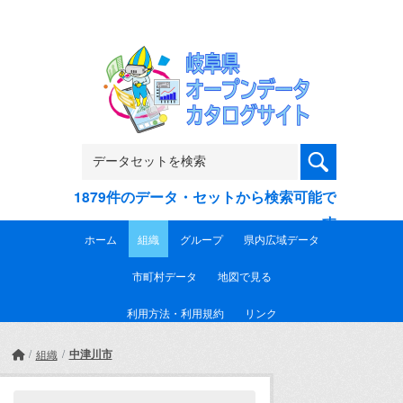
Skip to main content
1879件のデータ・セットから検索可能で
す
ホーム
組織
グループ
県内広域データ
市町村データ
地図で見る
利用方法・利用規約
リンク
中津川市
組織