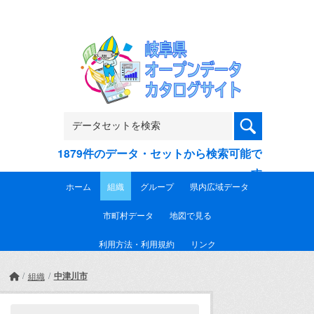
Skip to main content
1879件のデータ・セットから検索可能で
す
ホーム
組織
グループ
県内広域データ
市町村データ
地図で見る
利用方法・利用規約
リンク
中津川市
組織