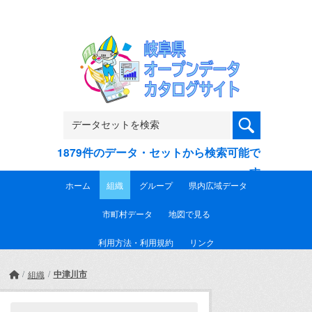
Skip to main content
1879件のデータ・セットから検索可能で
す
ホーム
組織
グループ
県内広域データ
市町村データ
地図で見る
利用方法・利用規約
リンク
中津川市
組織