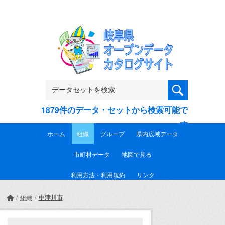
Skip to main content
1879件のデータ・セットから検索可能で
す
ホーム
組織
グループ
県内広域データ
市町村データ
地図で見る
利用方法・利用規約
リンク
中津川市
組織