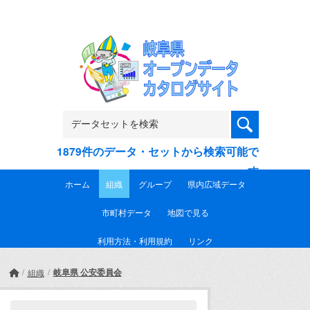
Skip to main content
1879件のデータ・セットから検索可能で
す
ホーム
組織
グループ
県内広域データ
市町村データ
地図で見る
利用方法・利用規約
リンク
岐阜県 公安委員会
組織