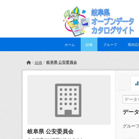
Skip to main content
ホーム
組織
グループ
県内広
岐阜県 公安委員会
組織
デー
グループ
岐阜県 公安委員会