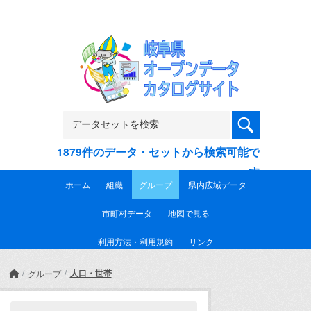
Skip to main content
1879件のデータ・セットから検索可能で
す
ホーム
組織
グループ
県内広域データ
市町村データ
地図で見る
利用方法・利用規約
リンク
人口・世帯
グループ