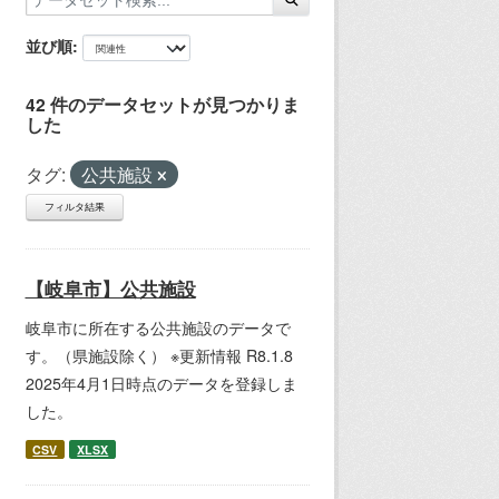
並び順
42 件のデータセットが見つかりま
した
タグ:
公共施設
フィルタ結果
【岐阜市】公共施設
岐阜市に所在する公共施設のデータで
す。（県施設除く） ※更新情報 R8.1.8
2025年4月1日時点のデータを登録しま
した。
CSV
XLSX