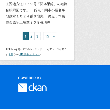
主要地方道０７９号「関本巣線」の道路
台帳附図です。 始点：関市小屋名字
地蔵堂１０２４番６地先 終点：本巣
市金原字上垣越８０８番地先
...
1
2
3
15
»
API Keyを使ってこのレジストリーにもアクセス可能で
す
API
(see
APIドキュメント
).
POWERED BY