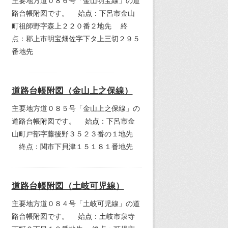
路台帳附図です。 始点：下呂市金山
町祖師野字森上２２０番２地先 終
点：郡上市明宝畑佐字下タ上三切２９５
番地先
道路台帳附図（金山上之保線）
主要地方道０８５号「金山上之保線」の
道路台帳附図です。 始点：下呂市金
山町戸部字藤後野３５２３番の１地先
終点：関市下貝津１５１８１番地先
道路台帳附図（土岐可児線）
主要地方道０８４号「土岐可児線」の道
路台帳附図です。 始点：土岐市泉寺