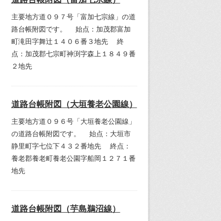
主要地方道０９７号「富加七宗線」の道
路台帳附図です。 始点：加茂郡富加
町滝田字舞辻１４０６番３地先 終
点：加茂郡七宗町神渕字森上１８４９番
２地先
道路台帳附図（大垣養老公園線）
主要地方道０９６号「大垣養老公園線」
の道路台帳附図です。 始点：大垣市
静里町字七位下４３２番地先 終点：
養老郡養老町養老公園字船岡１２７１番
地先
道路台帳附図（芋島鵜沼線）