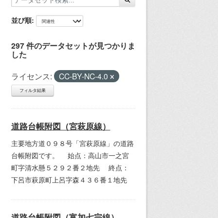
並び順
297 件のデータセットが見つかりま
した
ライセンス:
CC-BY-NC-4.0
フィルタ結果
道路台帳附図（宮萩原線）
主要地方道０９８号「宮萩原線」の道路
台帳附図です。 始点：高山市一之宮
町字清水懸５２９２番２地先 終点：
下呂市萩原町上呂字森４３６番１地先
道路台帳附図（富加七宗線）