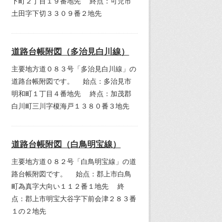
下町２丁目１９番地先 終点：可児市
土田字下切３３０９番２地先
道路台帳附図（多治見白川線）
主要地方道０８３号「多治見白川線」の
道路台帳附図です。 始点：多治見市
明和町１丁目４番地先 終点：加茂郡
白川町三川字榎海戸１３８０番３地先
道路台帳附図（白鳥明宝線）
主要地方道０８２号「白鳥明宝線」の道
路台帳附図です。 始点：郡上市白鳥
町為真字大向い１１２番１地先 終
点：郡上市明宝大谷字下前会津２８３番
１の２地先