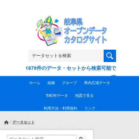
Skip to main content
1879件のデータ・セットから検索可能で
す
ホーム
組織
グループ
県内広域データ
市町村データ
地図で見る
利用方法・利用規約
リンク
データセット