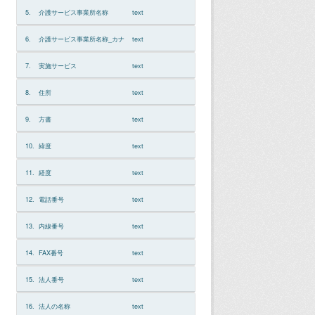
5.
介護サービス事業所名称
text
6.
介護サービス事業所名称_カナ
text
7.
実施サービス
text
8.
住所
text
9.
方書
text
10.
緯度
text
11.
経度
text
12.
電話番号
text
13.
内線番号
text
14.
FAX番号
text
15.
法人番号
text
16.
法人の名称
text