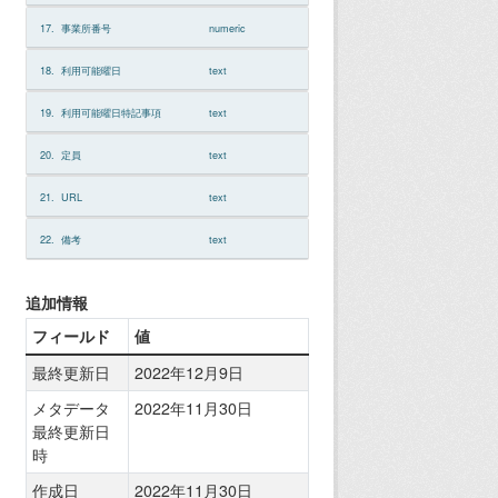
17.
事業所番号
numeric
18.
利用可能曜日
text
19.
利用可能曜日特記事項
text
20.
定員
text
21.
URL
text
22.
備考
text
追加情報
フィールド
値
最終更新日
2022年12月9日
メタデータ
2022年11月30日
最終更新日
時
作成日
2022年11月30日