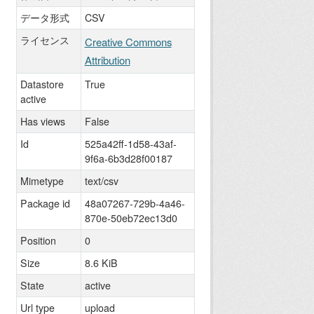
データ形式
CSV
ライセンス
Creative Commons
Attribution
Datastore
True
active
Has views
False
Id
525a42ff-1d58-43af-
9f6a-6b3d28f00187
Mimetype
text/csv
Package id
48a07267-729b-4a46-
870e-50eb72ec13d0
Position
0
Size
8.6 KiB
State
active
Url type
upload