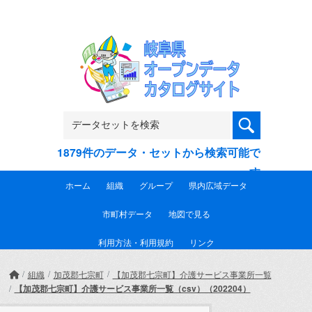
Skip to main content
1879件のデータ・セットから検索可能で
す
ホーム
組織
グループ
県内広域データ
市町村データ
地図で見る
利用方法・利用規約
リンク
組織
加茂郡七宗町
【加茂郡七宗町】介護サービス事業所一覧
【加茂郡七宗町】介護サービス事業所一覧（csv）（202204）