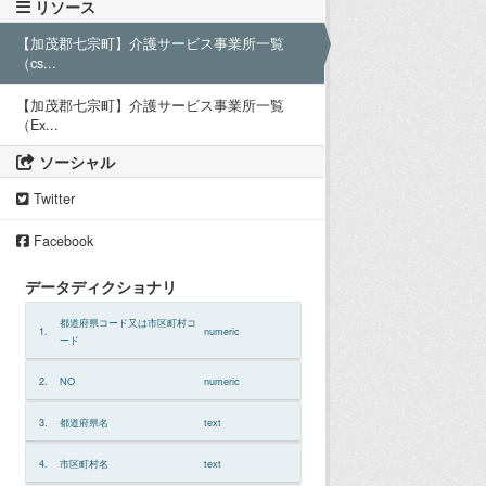
リソース
【加茂郡七宗町】介護サービス事業所一覧
（cs...
【加茂郡七宗町】介護サービス事業所一覧
（Ex...
ソーシャル
Twitter
Facebook
データディクショナリ
都道府県コード又は市区町村コ
1.
numeric
ード
2.
NO
numeric
3.
都道府県名
text
4.
市区町村名
text