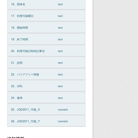
16.
団体名
text
17.
利用可能曜日
text
18.
開始時間
text
19.
終了時間
text
20.
利用可能日時特記事項
text
21.
説明
text
22.
バリアフリー情報
text
23.
URL
text
24.
備考
text
25.
JGD2011_10進_X
numeric
26.
JGD2011_10進_Y
numeric