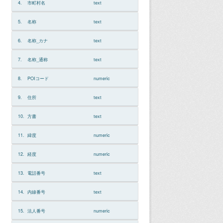
4.
市町村名
text
5.
名称
text
6.
名称_カナ
text
7.
名称_通称
text
8.
POIコード
numeric
9.
住所
text
10.
方書
text
11.
緯度
numeric
12.
経度
numeric
13.
電話番号
text
14.
内線番号
text
15.
法人番号
numeric