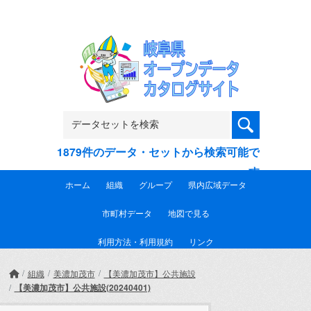
Skip to main content
1879件のデータ・セットから検索可能で
す
ホーム
組織
グループ
県内広域データ
市町村データ
地図で見る
利用方法・利用規約
リンク
組織
美濃加茂市
【美濃加茂市】公共施設
【美濃加茂市】公共施設(20240401)