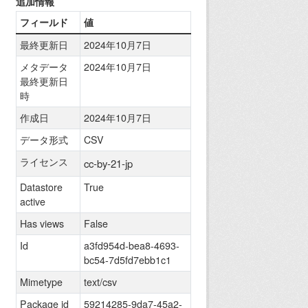
追加情報
フィールド
値
最終更新日
2024年10月7日
メタデータ
2024年10月7日
最終更新日
時
作成日
2024年10月7日
データ形式
CSV
ライセンス
cc-by-21-jp
Datastore
True
active
Has views
False
Id
a3fd954d-bea8-4693-
bc54-7d5fd7ebb1c1
Mimetype
text/csv
Package id
59214285-9da7-45a2-