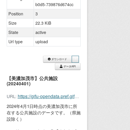
b0d5-739876d674cc
Position
3
Size
22.3 KiB
State
active
Url type
upload
ダウンロード
データAPI
【美濃加茂市】公共施設
(20240401)
https://gifu-opendata.pref.gifu.lg.jp/dataset/59214285-9da7-45a2-b0d5-739876d674cc/resource/a3fd954d-bea8-4693-bc54-7d5fd7ebb1c1/download/21211_.csv
URL:
2024年4月1日時点の美濃加茂市に所
在する公共施設のデータです。（県施
設除く）