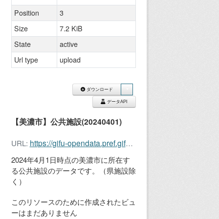
Position
3
Size
7.2 KiB
State
active
Url type
upload
ダウンロード
データAPI
【美濃市】公共施設(20240401)
https://gifu-opendata.pref.gifu.lg.jp/dataset/6ef54508-6827-4d73-aa59-90c0bb7e05d6/resource/71b30a14-51b2-4a0d-80ce-676bd76bfac7/download/21207_.csv
URL:
2024年4月1日時点の美濃市に所在す
る公共施設のデータです。（県施設除
く）
このリソースのために作成されたビュ
ーはまだありません