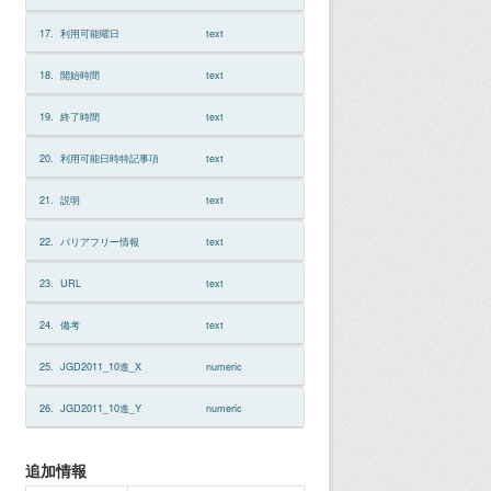
17.
利用可能曜日
text
18.
開始時間
text
19.
終了時間
text
20.
利用可能日時特記事項
text
21.
説明
text
22.
バリアフリー情報
text
23.
URL
text
24.
備考
text
25.
JGD2011_10進_X
numeric
26.
JGD2011_10進_Y
numeric
追加情報