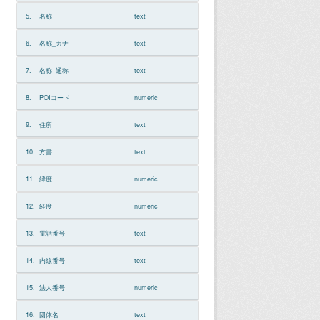
5.
名称
text
6.
名称_カナ
text
7.
名称_通称
text
8.
POIコード
numeric
9.
住所
text
10.
方書
text
11.
緯度
numeric
12.
経度
numeric
13.
電話番号
text
14.
内線番号
text
15.
法人番号
numeric
16.
団体名
text