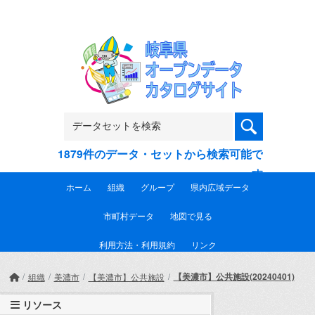
Skip to main content
1879件のデータ・セットから検索可能で
す
ホーム
組織
グループ
県内広域データ
市町村データ
地図で見る
利用方法・利用規約
リンク
【美濃市】公共施設(20240401)
組織
美濃市
【美濃市】公共施設
リソース