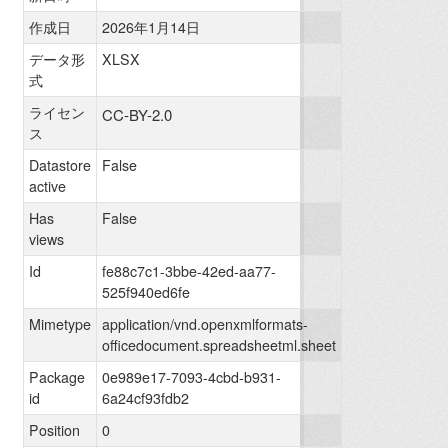
作成日
2026年1月14日
データ形
XLSX
式
ライセン
CC-BY-2.0
ス
Datastore
False
active
Has
False
views
Id
fe88c7c1-3bbe-42ed-aa77-
525f940ed6fe
Mimetype
application/vnd.openxmlformats-
officedocument.spreadsheetml.sheet
Package
0e989e17-7093-4cbd-b931-
id
6a24cf93fdb2
Position
0