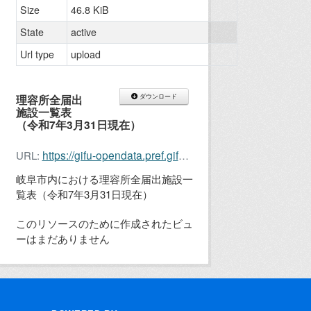
Size
46.8 KiB
State
active
Url type
upload
理容所全届出
ダウンロード
施設一覧表
（令和7年3月31日現在）
https://gifu-opendata.pref.gifu.lg.jp/dataset/0e989e17-7093-4cbd-b931-6a24cf93fdb2/resource/fe88c7c1-3bbe-42ed-aa77-525f940ed6fe/download/20250331riyo.xlsx
URL:
岐阜市内における理容所全届出施設一
覧表（令和7年3月31日現在）
このリソースのために作成されたビュ
ーはまだありません