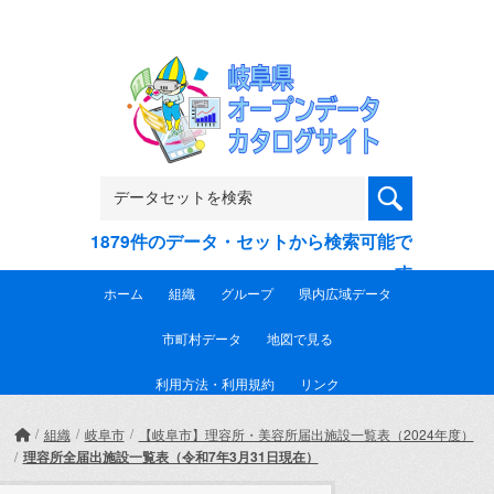
Skip to main content
1879件のデータ・セットから検索可能で
す
ホーム
組織
グループ
県内広域データ
市町村データ
地図で見る
利用方法・利用規約
リンク
組織
岐阜市
【岐阜市】理容所・美容所届出施設一覧表（2024年度）
理容所全届出施設一覧表（令和7年3月31日現在）