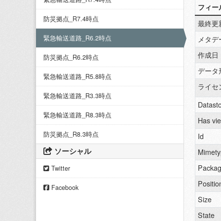
フィー
防災拠点_R7.4時点
最終更
緊急輸送道路_R6.2時点
メタデ
作成日
防災拠点_R6.2時点
データ
緊急輸送道路_R5.8時点
ライセ
緊急輸送道路_R3.3時点
Datasto
緊急輸送道路_R8.3時点
Has vi
防災拠点_R8.3時点
Id
ソーシャル
Mimety
Packag
Twitter
Positio
Facebook
Size
State