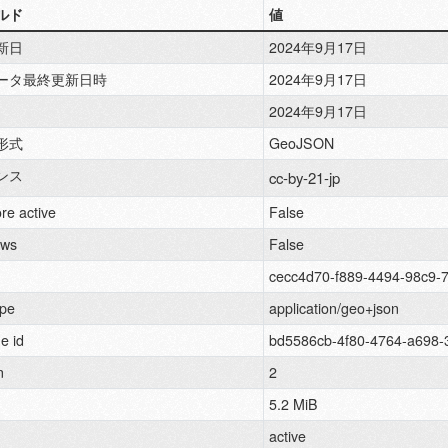
ルド
値
新日
2024年9月17日
ータ最終更新日時
2024年9月17日
2024年9月17日
形式
GeoJSON
ンス
cc-by-21-jp
re active
False
ews
False
cecc4d70-f889-4494-98c9-
pe
application/geo+json
e id
bd5586cb-4f80-4764-a698-
n
2
5.2 MiB
active