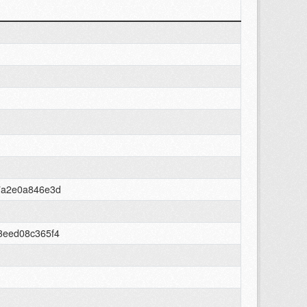
7a2e0a846e3d
3eed08c365f4