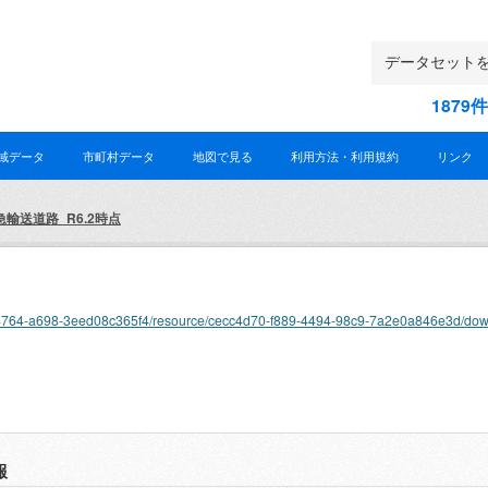
187
域データ
市町村データ
地図で見る
利用方法・利用規約
リンク
急輸送道路_R6.2時点
-4f80-4764-a698-3eed08c365f4/resource/cecc4d70-f889-4494-98c9-7a2e0a846e3d/d
報