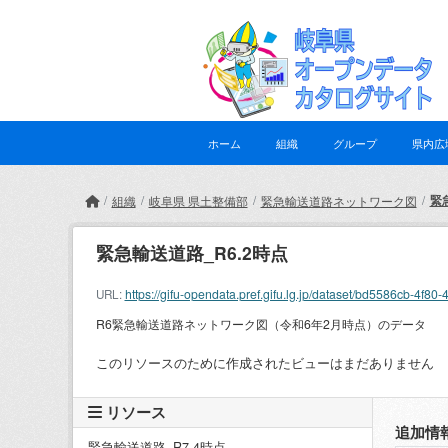
Skip to main content
ホーム
組織
グループ
県内広
緊
組織
岐阜県 県土整備部
緊急輸送道路ネットワーク図
緊急輸送道路_R6.2時点
https://gifu-opendata.pref.gifu.lg.jp/dataset/bd5586cb
URL:
R6緊急輸送道路ネットワーク図（令和6年2月時点）のデータ
このリソースのために作成されたビューはまだありません
リソース
追加情
緊急輸送道路_R7.4時点