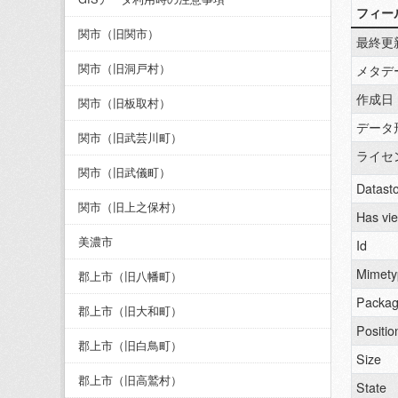
フィー
関市（旧関市）
最終更
関市（旧洞戸村）
メタデ
作成日
関市（旧板取村）
データ
関市（旧武芸川町）
ライセ
関市（旧武儀町）
Datasto
関市（旧上之保村）
Has vi
美濃市
Id
Mimety
郡上市（旧八幡町）
Packag
郡上市（旧大和町）
Positio
郡上市（旧白鳥町）
Size
郡上市（旧高鷲村）
State