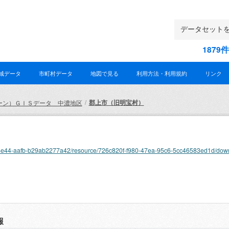
187
域データ
市町村データ
地図で見る
利用方法・利用規約
リンク
郡上市（旧明宝村）
ーン）ＧＩＳデータ 中濃地区
dbda-4e44-aafb-b29ab2277a42/resource/726c820f-f980-47ea-95c6-5cc46583ed1d/dow
報