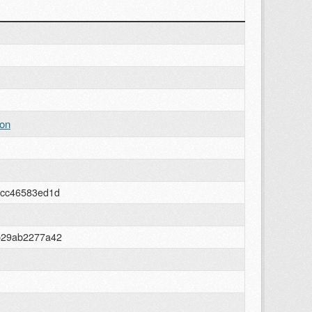
ion
5cc46583ed1d
b29ab2277a42