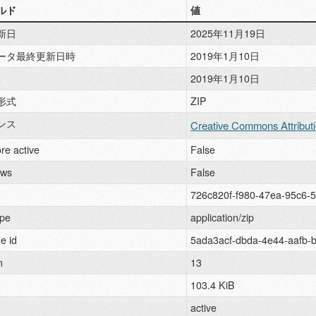
ルド
値
新日
2025年11月19日
ータ最終更新日時
2019年1月10日
2019年1月10日
形式
ZIP
ンス
Creative Commons Attribut
re active
False
ews
False
726c820f-f980-47ea-95c6-
pe
application/zip
e id
5ada3acf-dbda-4e44-aafb-
n
13
103.4 KiB
active