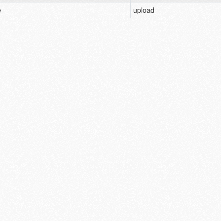
e
upload