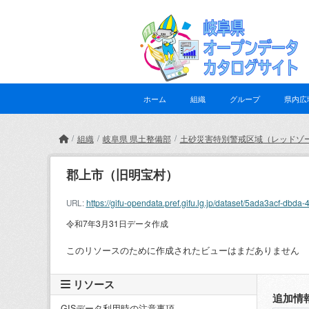
Skip to main content
ホーム
組織
グループ
県内広
組織
岐阜県 県土整備部
土砂災害特別警戒区域（レッドゾ
郡上市（旧明宝村）
https://gifu-opendata.pref.gifu.lg.jp/dataset/5ada3acf-
URL:
令和7年3月31日データ作成
このリソースのために作成されたビューはまだありません
リソース
追加情
GISデータ利用時の注意事項