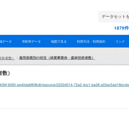
187
域データ
市町村データ
地図で見る
利用方法・利用規約
リンク
雇用規模別の状況（林業事業体・森林技術者数）
技術者数）
者数）
-0750-439f-9065-ee40da6808c8/resource/2202d014-72a2-4cc1-ba38-a03ac5ad16bc/d