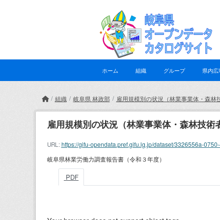
Skip to main content
ホーム
組織
グループ
県内広
組織
岐阜県 林政部
雇用規模別の状況（林業事業体・森林
雇用規模別の状況（林業事業体・森林技術
https://gifu-opendata.pref.gifu.lg.jp/dataset/3326556a
URL:
岐阜県林業労働力調査報告書（令和３年度）
PDF