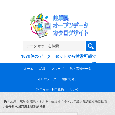
Skip to main content
1879件のデータ・セットから検索可能で
す
ホーム
組織
グループ
県内広域データ
市町村データ
地図で見る
利用方法・利用規約
リンク
組織
岐阜県 環境エネルギー生活部
令和元年度水質調査結果総括表
矢作川水域河川水域別総括表