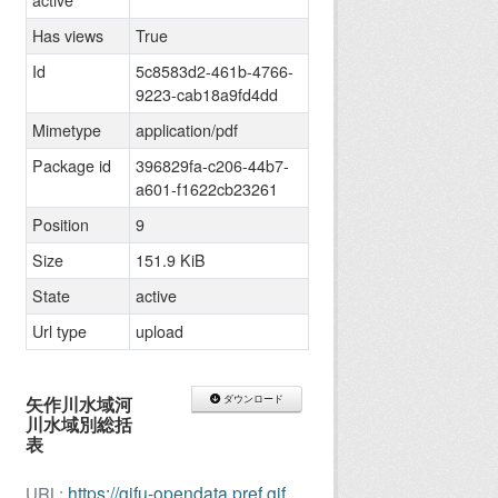
active
Has views
True
Id
5c8583d2-461b-4766-
9223-cab18a9fd4dd
Mimetype
application/pdf
Package id
396829fa-c206-44b7-
a601-f1622cb23261
Position
9
Size
151.9 KiB
State
active
Url type
upload
矢作川水域河
ダウンロード
川水域別総括
表
https://gifu-opendata.pref.gifu.lg.jp/dataset/396829fa-c206-44b7-a601-f1622cb23261/resource/5c8583d2-461b-4766-9223-cab18a9fd4dd/download/r01-10-yahagi.pdf
URL: