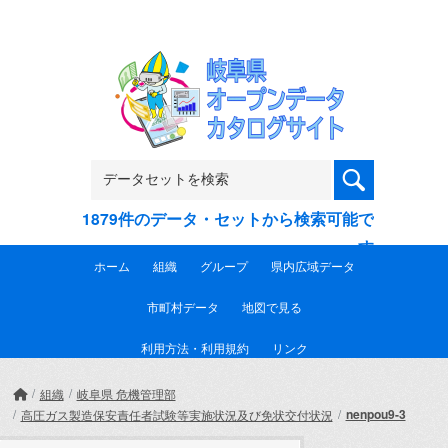
Skip to main content
1879件のデータ・セットから検索可能で
す
ホーム
組織
グループ
県内広域データ
市町村データ
地図で見る
利用方法・利用規約
リンク
組織
岐阜県 危機管理部
nenpou9-3
高圧ガス製造保安責任者試験等実施状況及び免状交付状況