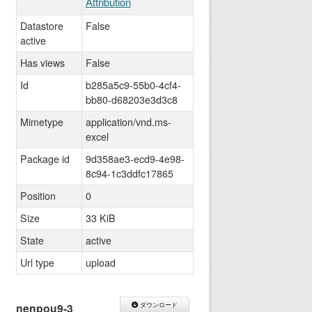
Attribution
Datastore
False
active
Has views
False
Id
b285a5c9-55b0-4cf4-
bb80-d68203e3d3c8
Mimetype
application/vnd.ms-
excel
Package id
9d358ae3-ecd9-4e98-
8c94-1c3ddfc17865
Position
0
Size
33 KiB
State
active
Url type
upload
nenpou9-3
ダウンロード