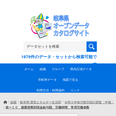
Skip to main content
1879件のデータ・セットから検索可能で
す
ホーム
組織
グループ
県内広域データ
市町村データ
地図で見る
利用方法・利用規約
リンク
組織
岐阜県 環境エネルギー生活部
令和５年毎月勤労統計調査〔年報〕
表ー１０ 就業形態別現金給与額、労働時間、常用労働者数