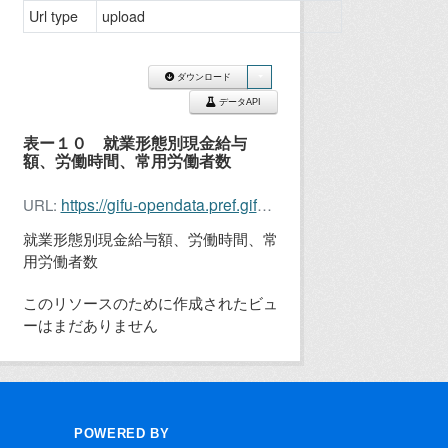
Url type
upload
ダウンロード
データAPI
表ー１０ 就業形態別現金給与
額、労働時間、常用労働者数
https://gifu-opendata.pref.gifu.lg.jp/dataset/44b0d366-b9d0-43c7-964c-7d5d63e02db2/resource/efb2f849-03ff-43d7-b35f-3e865db639e1/download/maikin2023-10.xlsx
URL:
就業形態別現金給与額、労働時間、常
用労働者数
このリソースのために作成されたビュ
ーはまだありません
POWERED BY