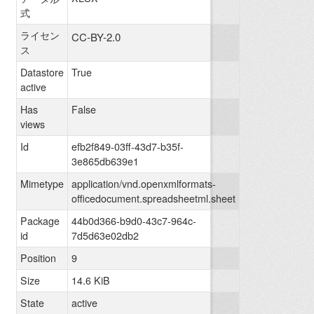
式
ライセン
CC-BY-2.0
ス
Datastore
True
active
Has
False
views
Id
efb2f849-03ff-43d7-b35f-
3e865db639e1
Mimetype
application/vnd.openxmlformats-
officedocument.spreadsheetml.sheet
Package
44b0d366-b9d0-43c7-964c-
id
7d5d63e02db2
Position
9
Size
14.6 KiB
State
active