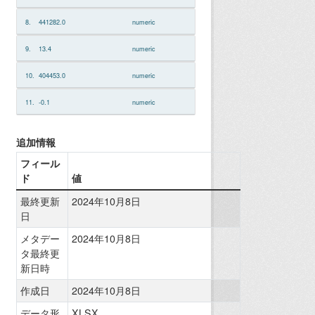
8.
441282.0
numeric
9.
13.4
numeric
10.
404453.0
numeric
11.
-0.1
numeric
追加情報
フィール
ド
値
最終更新
2024年10月8日
日
メタデー
2024年10月8日
タ最終更
新日時
作成日
2024年10月8日
データ形
XLSX