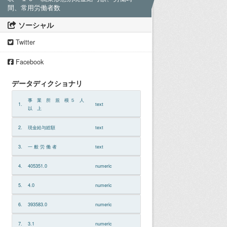
間、常用労働者数
ソーシャル
Twitter
Facebook
データディクショナリ
事 業 所 規 模 ５ 人
1.
text
以 上
2.
現金給与総額
text
3.
一 般 労 働 者
text
4.
405351.0
numeric
5.
4.0
numeric
6.
393583.0
numeric
7.
3.1
numeric