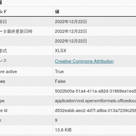
報
ルド
値
新日
2022年12月22日
ータ最終更新日時
2022年12月22日
2022年12月22日
形式
XLSX
ンス
Creative Commons Attribution
re active
True
ews
False
5022b00a-51a4-411a-a82d-31869ea1ea5
pe
application/vnd.openxmlformats-officedo
e id
d532eabb-aec2-4d7f-a8ba-013a7239c25
n
9
13.8 KiB