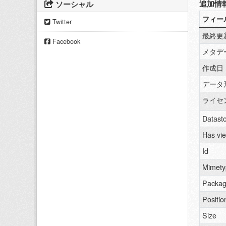
追加情
ソーシャル
フィー
Twitter
最終更
Facebook
メタデ
作成日
データ
ライセ
Datasto
Has vi
Id
Mimety
Packag
Positio
Size