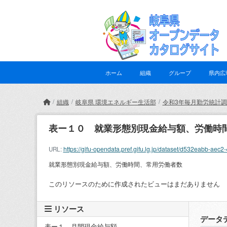
Skip to main content
ホーム
組織
グループ
県内広
組織
岐阜県 環境エネルギー生活部
令和3年毎月勤労統計
表ー１０ 就業形態別現金給与額、労働時
https://gifu-opendata.pref.gifu.lg.jp/dataset/d532eabb
URL:
就業形態別現金給与額、労働時間、常用労働者数
このリソースのために作成されたビューはまだありません
リソース
データ
表ー１ 月間現金給与額