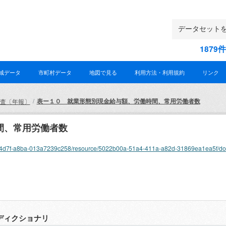
187
域データ
市町村データ
地図で見る
利用方法・利用規約
リンク
表ー１０ 就業形態別現金給与額、労働時間、常用労働者数
調査〔年報〕
間、常用労働者数
-aec2-4d7f-a8ba-013a7239c258/resource/5022b00a-51a4-411a-a82d-31869ea1ea5f/d
ディクショナリ