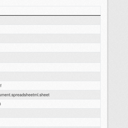
f
cument.spreadsheetml.sheet
8