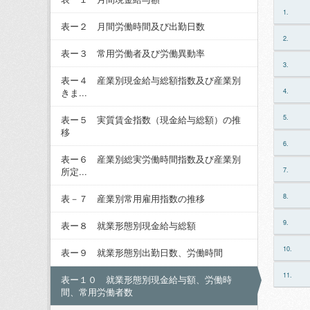
1.
表ー２ 月間労働時間及び出勤日数
2.
表ー３ 常用労働者及び労働異動率
3.
表ー４ 産業別現金給与総額指数及び産業別
4.
きま...
5.
表ー５ 実質賃金指数（現金給与総額）の推
移
6.
表ー６ 産業別総実労働時間指数及び産業別
7.
所定...
8.
表－７ 産業別常用雇用指数の推移
9.
表ー８ 就業形態別現金給与総額
10.
表ー９ 就業形態別出勤日数、労働時間
11.
表ー１０ 就業形態別現金給与額、労働時
間、常用労働者数