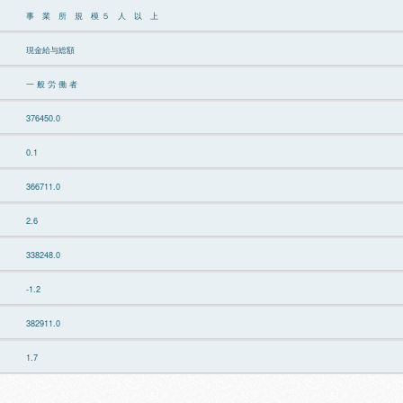
事 業 所 規 模 ５ 人 以 上
現金給与総額
一 般 労 働 者
376450.0
0.1
366711.0
2.6
338248.0
-1.2
382911.0
1.7