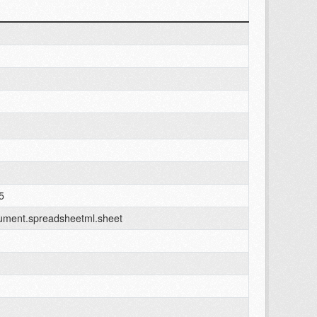
5
cument.spreadsheetml.sheet