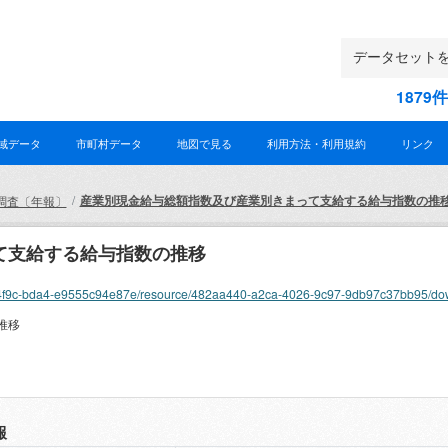
187
域データ
市町村データ
地図で見る
利用方法・利用規約
リンク
産業別現金給与総額指数及び産業別きまって支給する給与指数の推
調査〔年報〕
て支給する給与指数の推移
f52b-4f9c-bda4-e9555c94e87e/resource/482aa440-a2ca-4026-9c97-9db97c37bb95/do
推移
報