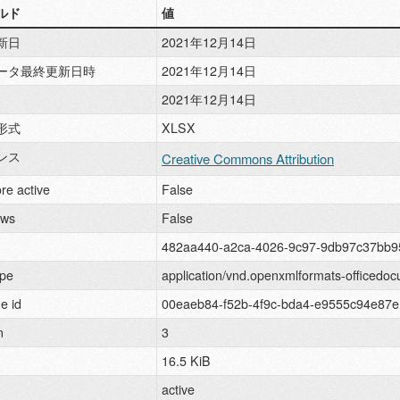
ルド
値
新日
2021年12月14日
ータ最終更新日時
2021年12月14日
2021年12月14日
形式
XLSX
ンス
Creative Commons Attribution
re active
False
ews
False
482aa440-a2ca-4026-9c97-9db97c37bb9
pe
application/vnd.openxmlformats-officedo
e id
00eaeb84-f52b-4f9c-bda4-e9555c94e87e
n
3
16.5 KiB
active