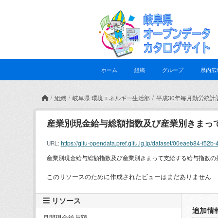
Skip to main content
ホーム
組織
グループ
県内広
組織
岐阜県 環境エネルギー生活部
平成30年毎月勤労統計
産業別現金給与総額指数及び産業別きまっ
https://gifu-opendata.pref.gifu.lg.jp/dataset/00eaeb84-
URL:
産業別現金給与総額指数及び産業別きまって支給する給与指数の
このリソースのために作成されたビューはまだありません
リソース
追加情
月間現金給与額