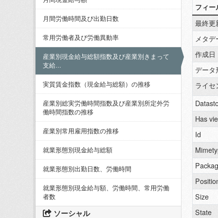
フィー
月間労働時間及び出勤日数
最終更
常用労働者及び労働異動率
メタデ
作成日
産業別現金給与総額指数及び産業別きまって
支給...
データ
実質賃金指数（現金給与総額）の推移
ライセ
Datasto
産業別総実労働時間指数及び産業別所定外労
働時間指数の推移
Has vi
産業別常用雇用指数の推移
Id
Mimety
就業形態別現金給与総額
Packag
就業形態別出勤日数、労働時間
Positio
就業形態別現金給与額、労働時間、常用労働
Size
者数
State
ソーシャル