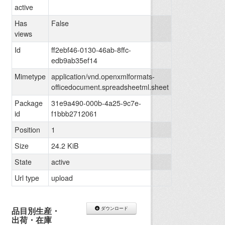
active
Has
False
views
Id
ff2ebf46-0130-46ab-8ffc-
edb9ab35ef14
Mimetype
application/vnd.openxmlformats-
officedocument.spreadsheetml.sheet
Package
31e9a490-000b-4a25-9c7e-
id
f1bbb2712061
Position
1
Size
24.2 KiB
State
active
Url type
upload
品目別生産・
ダウンロード
出荷・在庫