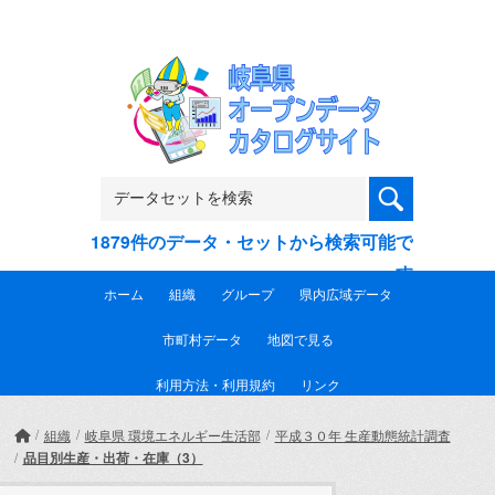
Skip to main content
1879件のデータ・セットから検索可能で
す
ホーム
組織
グループ
県内広域データ
市町村データ
地図で見る
利用方法・利用規約
リンク
組織
岐阜県 環境エネルギー生活部
平成３０年 生産動態統計調査
品目別生産・出荷・在庫（3）