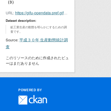
（3）
https://gifu-opendata.pref.gifu.lg.jp/dataset/31e9a490-000b-4a25-9c7e-f1bbb2712061/resource/ff2ebf46-0130-46ab-8ffc-edb9ab35ef14/download/2018seidou3.xlsx
URL:
Dataset description:
鉱工業生産の動態を明らかにするための調
査です。
平成３０年 生産動態統計調
Source:
査
このリソースのために作成されたビュ
ーはまだありません
POWERED BY