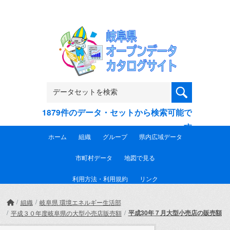
Skip to main content
1879件のデータ・セットから検索可能で
す
ホーム
組織
グループ
県内広域データ
市町村データ
地図で見る
利用方法・利用規約
リンク
組織
岐阜県 環境エネルギー生活部
平成30年７月大型小売店の販売額
平成３０年度岐阜県の大型小売店販売額