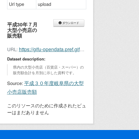
Url type
upload
平成30年７月
ダウンロード
大型小売店の
販売額
https://gifu-opendata.pref.gifu.lg.jp/dataset/3d1c7257-1ad3-41a6-a37a-c164c709569c/resource/5034c256-5f0a-43d5-b486-af7057302aec/download/oogatakouri201807.xls
URL:
Dataset description:
県内の大型小売店（百貨店・スーパー）の
販売額合計を月別に示した資料です。
平成３０年度岐阜県の大型
Source:
小売店販売額
このリソースのために作成されたビュ
ーはまだありません