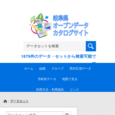
Skip to main content
1879件のデータ・セットから検索可能で
す
ホーム
組織
グループ
県内広域データ
市町村データ
地図で見る
利用方法・利用規約
リンク
データセット