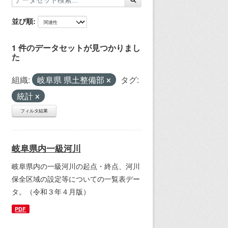
並び順
1 件のデータセットが見つかりまし
た
組織:
岐阜県 県土整備部
タグ:
統計
フィルタ結果
岐阜県内一級河川
岐阜県内の一級河川の起点・終点、河川
保全区域の設定等についての一覧表デー
タ。（令和３年４月版）
PDF