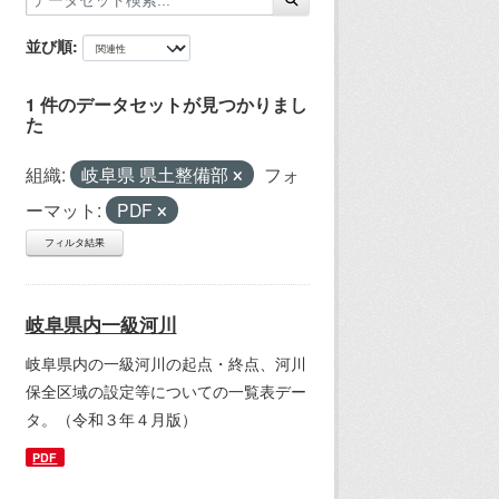
並び順
1 件のデータセットが見つかりまし
た
組織:
岐阜県 県土整備部
フォ
ーマット:
PDF
フィルタ結果
岐阜県内一級河川
岐阜県内の一級河川の起点・終点、河川
保全区域の設定等についての一覧表デー
タ。（令和３年４月版）
PDF