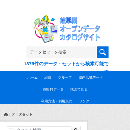
Skip to main content
1879件のデータ・セットから検索可能で
す
ホーム
組織
グループ
県内広域データ
市町村データ
地図で見る
利用方法・利用規約
リンク
データセット