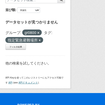
並び順
データセットが見つかりません
グループ:
gr0800
タグ:
指定緊急避難場所
フィルタ結果
他の検索を試してください。
API Keyを使ってこのレジストリーにもアクセス可能で
す
API
(see
APIドキュメント
).