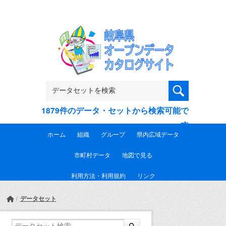
Skip to main content
1879件のデータ・セットから検索可能で
す
ホーム
組織
グループ
県内広域データ
市町村データ
地図で見る
利用方法・利用規約
リンク
データセット