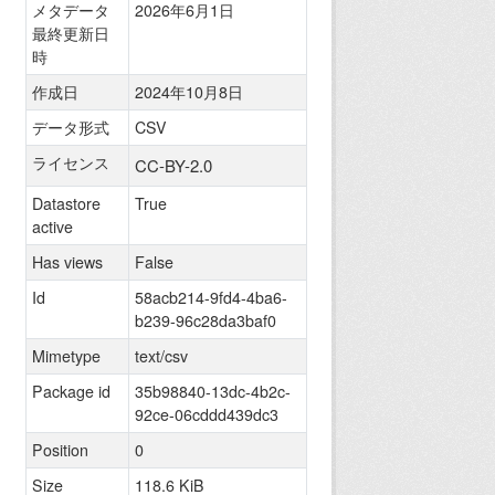
メタデータ
2026年6月1日
最終更新日
時
作成日
2024年10月8日
データ形式
CSV
ライセンス
CC-BY-2.0
Datastore
True
active
Has views
False
Id
58acb214-9fd4-4ba6-
b239-96c28da3baf0
Mimetype
text/csv
Package id
35b98840-13dc-4b2c-
92ce-06cddd439dc3
Position
0
Size
118.6 KiB