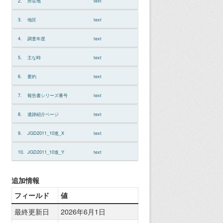
2.
所在地
text
3.
地区
text
4.
調査年度
text
5.
主な時
text
6.
要約
text
7.
報告書シリーズ番号
text
8.
遺跡紹介ページ
text
9.
JGD2011_10進_X
text
10.
JGD2011_10進_Y
text
追加情報
フィールド
値
最終更新日
2026年6月1日