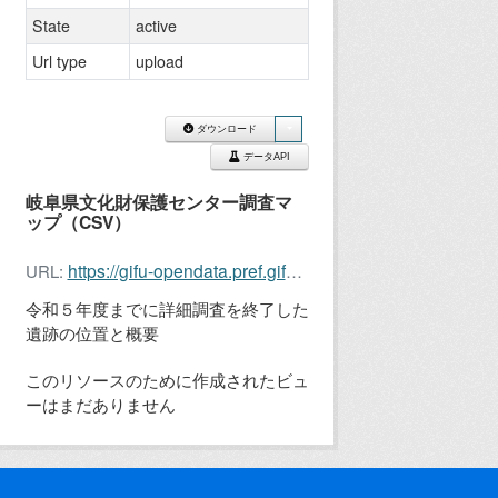
State
active
Url type
upload
ダウンロード
データAPI
岐阜県文化財保護センター調査マ
ップ（CSV）
https://gifu-opendata.pref.gifu.lg.jp/dataset/35b98840-13dc-4b2c-92ce-06cddd439dc3/resource/58acb214-9fd4-4ba6-b239-96c28da3baf0/download/gifuisekicsv.csv
URL:
令和５年度までに詳細調査を終了した
遺跡の位置と概要
このリソースのために作成されたビュ
ーはまだありません