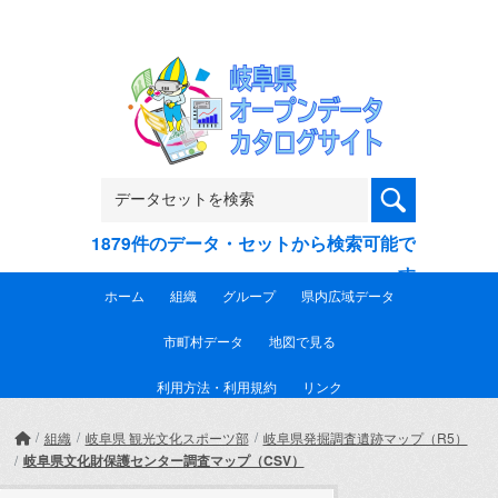
Skip to main content
1879件のデータ・セットから検索可能で
す
ホーム
組織
グループ
県内広域データ
市町村データ
地図で見る
利用方法・利用規約
リンク
組織
岐阜県 観光文化スポーツ部
岐阜県発掘調査遺跡マップ（R5）
岐阜県文化財保護センター調査マップ（CSV）