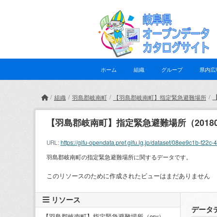
Skip to main content
ホーム
組織
グループ
県内広
組織
羽島郡岐南町
【羽島郡岐南町】指定緊急避難場所
【羽島郡岐南町】指定緊急避難場所（20180
https://gifu-opendata.pref.gifu.lg.jp/dataset/08ee9c1b
URL:
羽島郡岐南町の指定緊急避難場所に関するデータです。
このリソースのために作成されたビューはまだありません
リソース
データ
【羽島郡岐南町】指定緊急避難場所（csv）