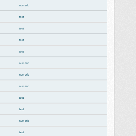
numeric
text
text
text
text
numeric
numeric
numeric
text
text
numeric
text