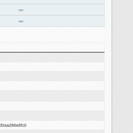
text
text
d0aa286e8fc0