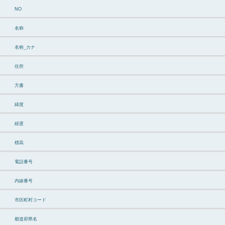
NO
名称
名称_カナ
住所
方書
緯度
経度
標高
電話番号
内線番号
市区町村コード
都道府県名