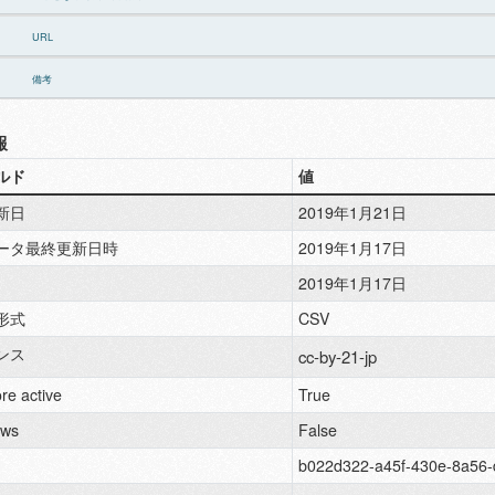
URL
備考
報
ルド
値
新日
2019年1月21日
ータ最終更新日時
2019年1月17日
2019年1月17日
形式
CSV
ンス
cc-by-21-jp
re active
True
ews
False
b022d322-a45f-430e-8a56-