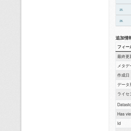
25.
26.
追加情
フィー
最終更
メタデ
作成日
データ
ライセ
Datasto
Has vi
Id