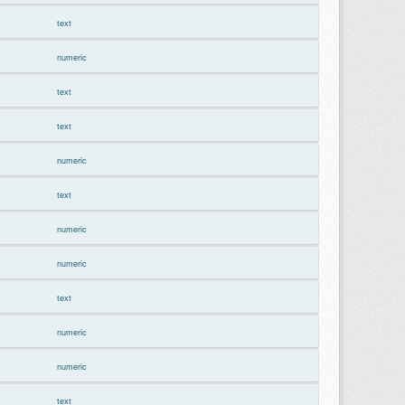
text
numeric
text
text
numeric
text
numeric
numeric
text
numeric
numeric
text