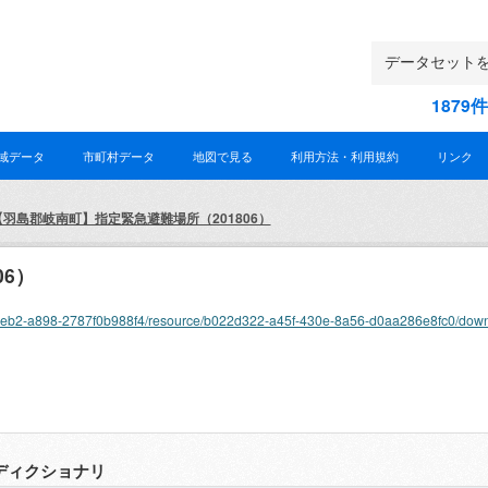
187
域データ
市町村データ
地図で見る
利用方法・利用規約
リンク
【羽島郡岐南町】指定緊急避難場所（201806）
6）
-f22c-4eb2-a898-2787f0b988f4/resource/b022d322-a45f-430e-8a56-d0aa286e8fc0/d
ディクショナリ