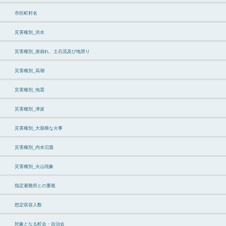
市区町村名
災害種別_洪水
災害種別_崖崩れ、土石流及び地滑り
災害種別_高潮
災害種別_地震
災害種別_津波
災害種別_大規模な火事
災害種別_内水氾濫
災害種別_火山現象
指定避難所との重複
想定収容人数
対象となる町会・自治会