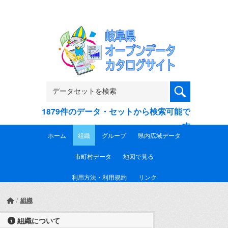
Skip to main content
1879件のデータ・セットから検索可能で
す
ホーム
組織
グループ
県内広域データ
市町村データ
地図で見る
利用方法・利用規約
リンク
組織
組織について