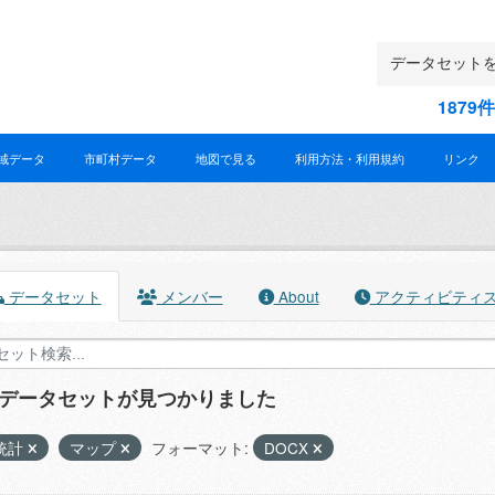
187
域データ
市町村データ
地図で見る
利用方法・利用規約
リンク
データセット
メンバー
About
アクティビティ
のデータセットが見つかりました
統計
マップ
フォーマット:
DOCX