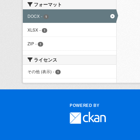
フォーマット
DOCX
-
1
XLSX
-
1
ZIP
-
1
ライセンス
その他 (表示)
-
1
POWERED BY