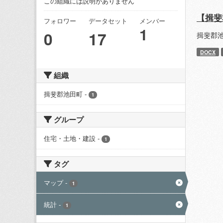
この組織には説明がありません
【揖斐
フォロワー
データセット
メンバー
1
0
17
揖斐郡
DOCX
組織
揖斐郡池田町
-
1
グループ
住宅・土地・建設
-
1
タグ
マップ
-
1
統計
-
1