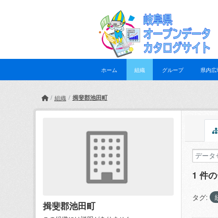
Skip to main content
ホーム
組織
グループ
県内広
揖斐郡池田町
組織
1 件
タグ:
揖斐郡池田町