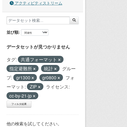
アクティビティストリーム
並び順
データセットが見つかりません
タグ:
共通フォーマット
指定避難所
統計
グルー
プ:
gr1300
gr0800
フォ
ーマット:
ZIP
ライセンス:
cc-by-21-jp
フィルタ結果
他の検索を試してください。