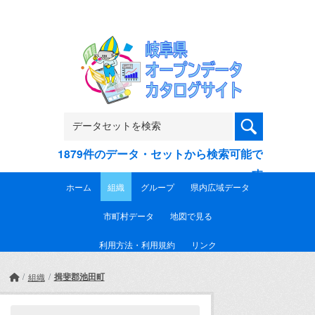
Skip to main content
1879件のデータ・セットから検索可能で
す
ホーム
組織
グループ
県内広域データ
市町村データ
地図で見る
利用方法・利用規約
リンク
揖斐郡池田町
組織