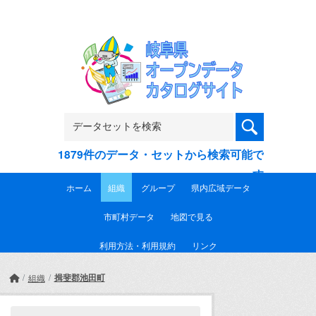
Skip to main content
1879件のデータ・セットから検索可能で
す
ホーム
組織
グループ
県内広域データ
市町村データ
地図で見る
利用方法・利用規約
リンク
揖斐郡池田町
組織