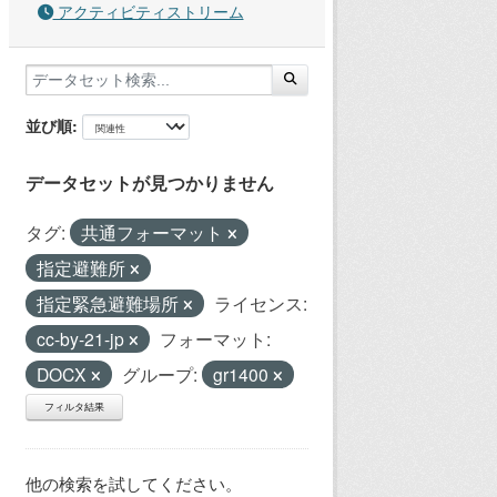
アクティビティストリーム
並び順
データセットが見つかりません
タグ:
共通フォーマット
指定避難所
指定緊急避難場所
ライセンス:
cc-by-21-jp
フォーマット:
DOCX
グループ:
gr1400
フィルタ結果
他の検索を試してください。