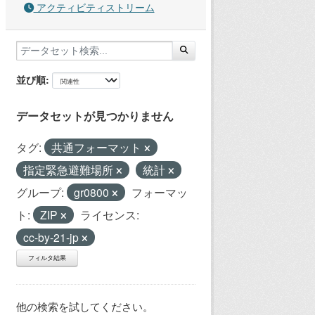
アクティビティストリーム
並び順
データセットが見つかりません
タグ:
共通フォーマット
指定緊急避難場所
統計
グループ:
gr0800
フォーマッ
ト:
ZIP
ライセンス:
cc-by-21-jp
フィルタ結果
他の検索を試してください。