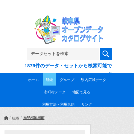
Skip to main content
1879件のデータ・セットから検索可能で
す
ホーム
組織
グループ
県内広域データ
市町村データ
地図で見る
利用方法・利用規約
リンク
揖斐郡池田町
組織