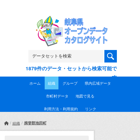
Skip to main content
1879件のデータ・セットから検索可能で
す
ホーム
組織
グループ
県内広域データ
市町村データ
地図で見る
利用方法・利用規約
リンク
揖斐郡池田町
組織