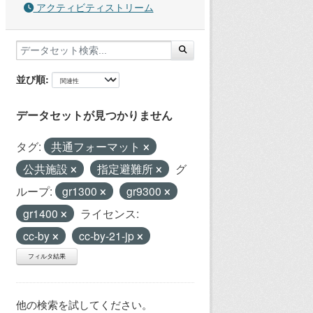
アクティビティストリーム
並び順
データセットが見つかりません
タグ:
共通フォーマット
公共施設
指定避難所
グ
ループ:
gr1300
gr9300
gr1400
ライセンス:
cc-by
cc-by-21-jp
フィルタ結果
他の検索を試してください。