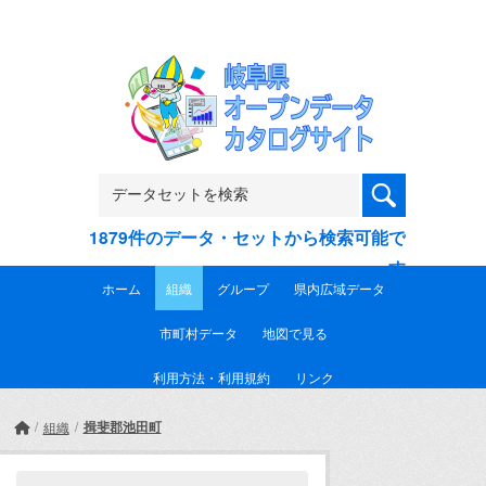
Skip to main content
1879件のデータ・セットから検索可能で
す
ホーム
組織
グループ
県内広域データ
市町村データ
地図で見る
利用方法・利用規約
リンク
揖斐郡池田町
組織