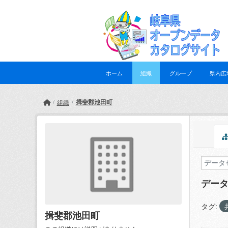
Skip to main content
ホーム
組織
グループ
県内広
揖斐郡池田町
組織
デー
タグ:
揖斐郡池田町