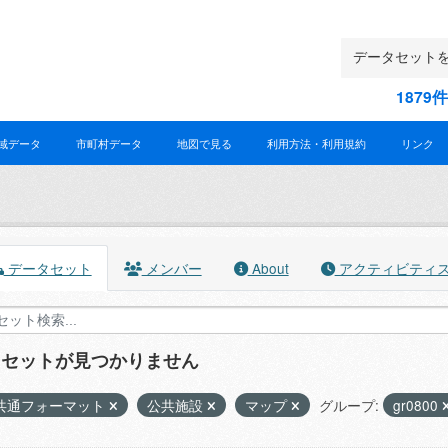
187
域データ
市町村データ
地図で見る
利用方法・利用規約
リンク
データセット
メンバー
About
アクティビティ
タセットが見つかりません
共通フォーマット
公共施設
マップ
グループ:
gr0800