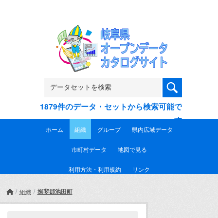
Skip to main content
1879件のデータ・セットから検索可能で
す
ホーム
組織
グループ
県内広域データ
市町村データ
地図で見る
利用方法・利用規約
リンク
揖斐郡池田町
組織