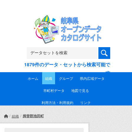
Skip to main content
1879件のデータ・セットから検索可能で
す
ホーム
組織
グループ
県内広域データ
市町村データ
地図で見る
利用方法・利用規約
リンク
揖斐郡池田町
組織