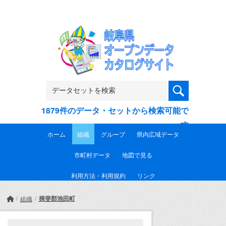
Skip to main content
1879件のデータ・セットから検索可能で
す
ホーム
組織
グループ
県内広域データ
市町村データ
地図で見る
利用方法・利用規約
リンク
揖斐郡池田町
組織