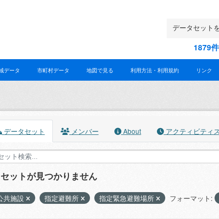
187
域データ
市町村データ
地図で見る
利用方法・利用規約
リンク
データセット
メンバー
About
アクティビティ
タセットが見つかりません
公共施設
指定避難所
指定緊急避難場所
フォーマット: