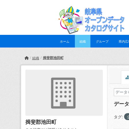
Skip to main content
ホーム
組織
グループ
県内広
揖斐郡池田町
組織
デー
タグ:
揖斐郡池田町