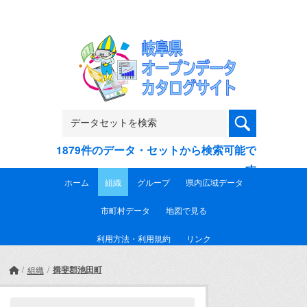
Skip to main content
1879件のデータ・セットから検索可能で
す
ホーム
組織
グループ
県内広域データ
市町村データ
地図で見る
利用方法・利用規約
リンク
揖斐郡池田町
組織