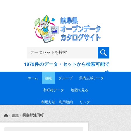
Skip to main content
1879件のデータ・セットから検索可能で
す
ホーム
組織
グループ
県内広域データ
市町村データ
地図で見る
利用方法・利用規約
リンク
揖斐郡池田町
組織