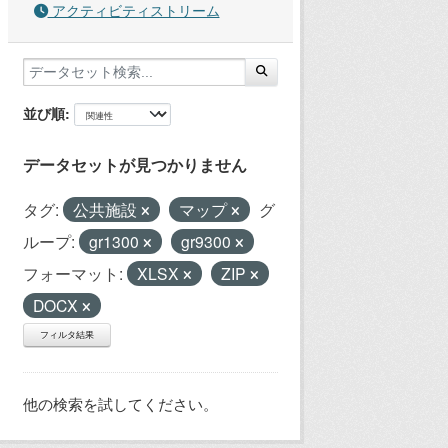
アクティビティストリーム
並び順
データセットが見つかりません
タグ:
公共施設
マップ
グ
ループ:
gr1300
gr9300
フォーマット:
XLSX
ZIP
DOCX
フィルタ結果
他の検索を試してください。