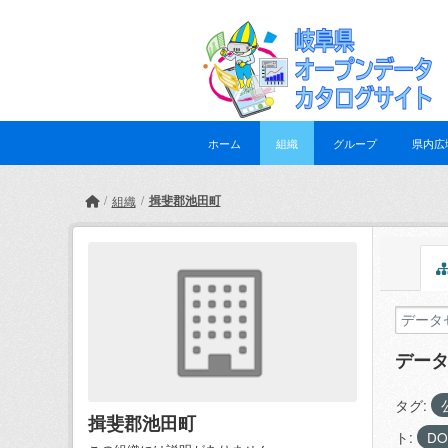
Skip to main content
ホーム
組織
グループ
県内広
揖斐郡池田町
組織
デー
タグ:
揖斐郡池田町
ト:
D