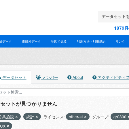
187
域データ
市町村データ
地図で見る
利用方法・利用規約
リンク
データセット
メンバー
About
アクティビティ
タセットが見つかりません
公共施設
統計
ライセンス:
other-at
グループ:
gr0800
OCX