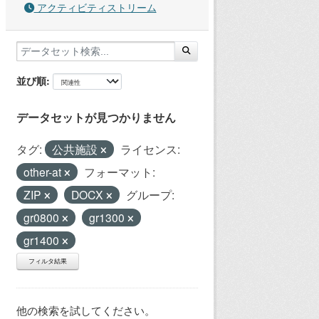
アクティビティストリーム
並び順
データセットが見つかりません
タグ:
公共施設
ライセンス:
other-at
フォーマット:
ZIP
DOCX
グループ:
gr0800
gr1300
gr1400
フィルタ結果
他の検索を試してください。