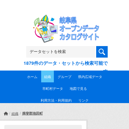
Skip to main content
1879件のデータ・セットから検索可能で
す
ホーム
組織
グループ
県内広域データ
市町村データ
地図で見る
利用方法・利用規約
リンク
揖斐郡池田町
組織