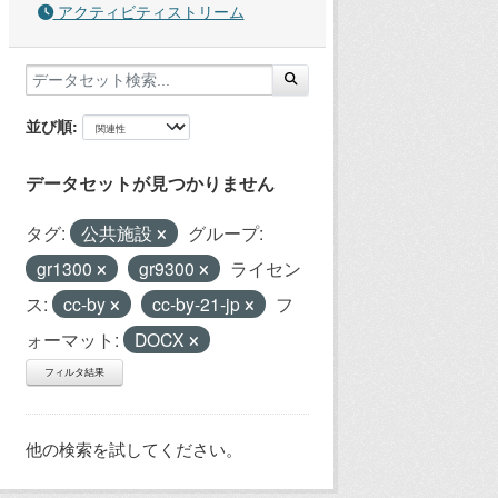
アクティビティストリーム
並び順
データセットが見つかりません
タグ:
公共施設
グループ:
gr1300
gr9300
ライセン
ス:
cc-by
cc-by-21-jp
フ
ォーマット:
DOCX
フィルタ結果
他の検索を試してください。