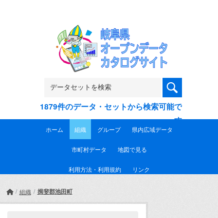
Skip to main content
1879件のデータ・セットから検索可能で
す
ホーム
組織
グループ
県内広域データ
市町村データ
地図で見る
利用方法・利用規約
リンク
揖斐郡池田町
組織