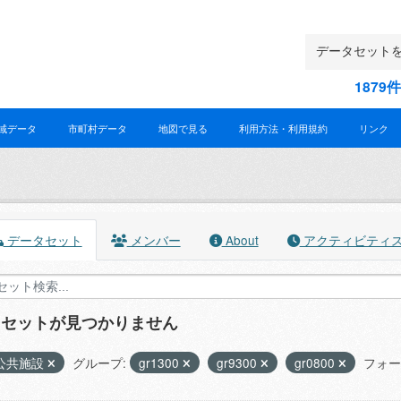
187
域データ
市町村データ
地図で見る
利用方法・利用規約
リンク
データセット
メンバー
About
アクティビティ
タセットが見つかりません
公共施設
グループ:
gr1300
gr9300
gr0800
フォー