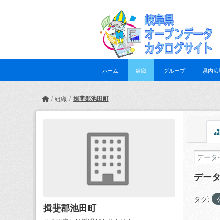
Skip to main content
ホーム
組織
グループ
県内広
揖斐郡池田町
組織
デー
タグ:
揖斐郡池田町